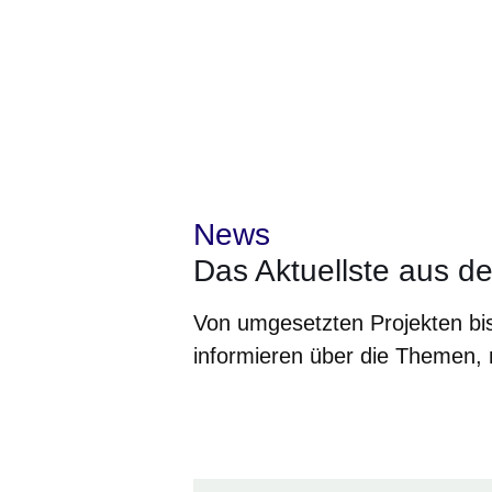
News
Das Aktuellste aus d
Von umgesetzten Projekten bi
informieren über die Themen, m
Öffnet sich in einem neuen Fenster
Öffnet sich in einem neuen Fenst
Öffnet sich in einem neuen 
Öffnet sich in einem n
Öffnet sich in ein