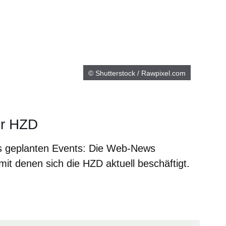
© Shutterstock / Rawpixel.com
er HZD
s geplanten Events: Die Web-News
it denen sich die HZD aktuell beschäftigt.
er
Fenster
euen Fenster
em neuen Fenster