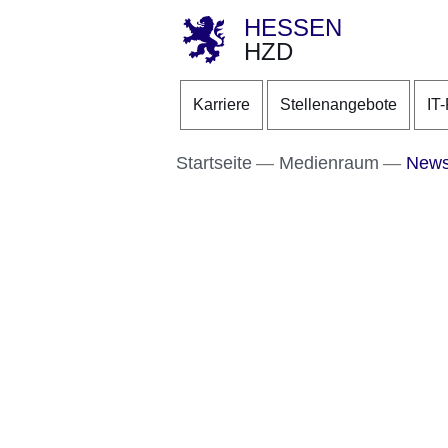
HESSEN
HZD
Direkt zum Kopf der S
Direkt zum Inhalt
Direkt zum Fuß der Se
Karriere
Stellenangebote
IT
Startseite
Medienraum
New