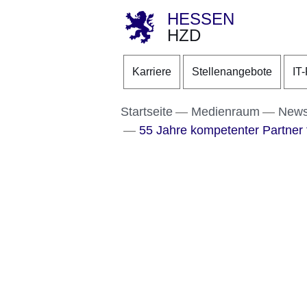
HESSEN
HZD
Direkt zum Kopf der S
Direkt zum Inhalt
Direkt zum Fuß der Se
Karriere
Stellenangebote
IT
Startseite
Medienraum
New
55 Jahre kompetenter Partner 