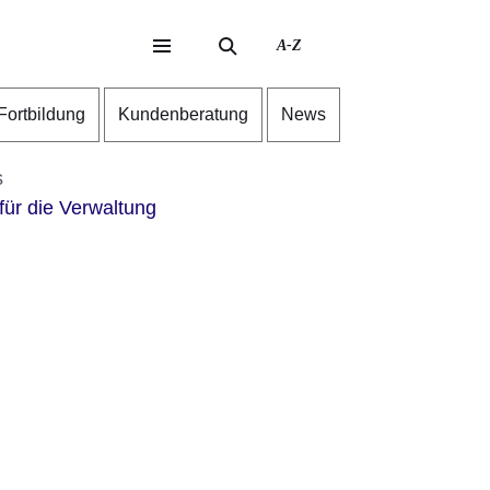
A-Z
eite
ite
-Fortbildung
Kundenberatung
News
s
für die Verwaltung