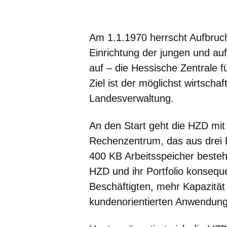
Öffnet sich in einem neuen Fenster
Öffnet sich in einem neuen Fenst
Öffnet sich in einem neuen 
Öffnet sich in einem n
Öffnet sich in ein
Am 1.1.1970 herrscht Aufbruc
Einrichtung der jungen und au
auf – die Hessische Zentrale f
Ziel ist der möglichst wirtscha
Landesverwaltung.
An den Start geht die HZD mi
Rechenzentrum, das aus drei
400 KB Arbeitsspeicher besteh
HZD und ihr Portfolio konsequ
Beschäftigten, mehr Kapazität
kundenorientierten Anwendung