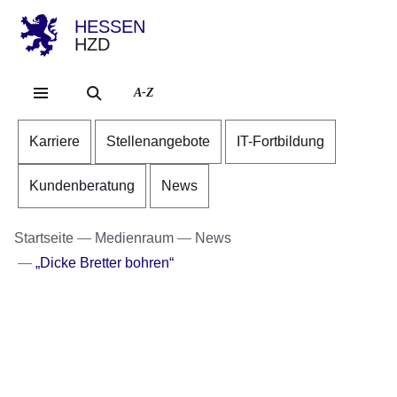
HESSEN
HZD
Direkt zum Kopf der Se
Direkt zum Inhalt
Direkt zum Fuß der Sei
A-Z
Karriere
Stellenangebote
IT-Fortbildung
Kundenberatung
News
Startseite
Medienraum
News
„Dicke Bretter bohren“