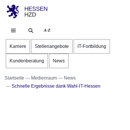
HESSEN
HZD
Direkt zum Kopf der Se
Direkt zum Inhalt
Direkt zum Fuß der Sei
A-Z
Karriere
Stellenangebote
IT-Fortbildung
Kundenberatung
News
Startseite
Medienraum
News
Schnelle Ergebnisse dank Wahl-IT-Hessen