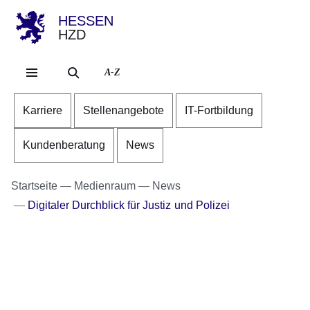
HESSEN
HZD
Direkt zum Kopf der Se
Direkt zum Inhalt
Direkt zum Fuß der Sei
A-Z
Karriere
Stellenangebote
IT-Fortbildung
Kundenberatung
News
Startseite
Medienraum
News
Digitaler Durchblick für Justiz und Polizei