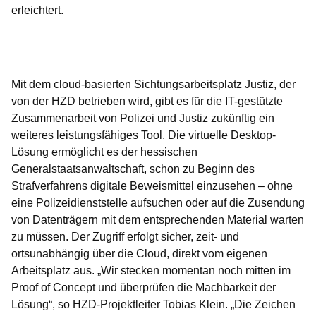
erleichtert.
Öffnet sich in einem neuen Fenster
Öffnet sich in einem neuen Fenster
Öffnet sich in einem neuen Fenster
Öffnet sich in einem neuen Fenster
Öffnet sich in einem neuen Fenster
Mit dem cloud-basierten Sichtungsarbeitsplatz Justiz, der
von der HZD betrieben wird, gibt es für die IT-gestützte
Zusammenarbeit von Polizei und Justiz zukünftig ein
weiteres leistungsfähiges Tool. Die virtuelle Desktop-
Lösung ermöglicht es der hessischen
Generalstaatsanwaltschaft, schon zu Beginn des
Strafverfahrens digitale Beweismittel einzusehen – ohne
eine Polizeidienststelle aufsuchen oder auf die Zusendung
von Datenträgern mit dem entsprechenden Material warten
zu müssen. Der Zugriff erfolgt sicher, zeit- und
ortsunabhängig über die Cloud, direkt vom eigenen
Arbeitsplatz aus. „Wir stecken momentan noch mitten im
Proof of Concept und überprüfen die Machbarkeit der
Lösung“, so HZD-Projektleiter Tobias Klein. „Die Zeichen