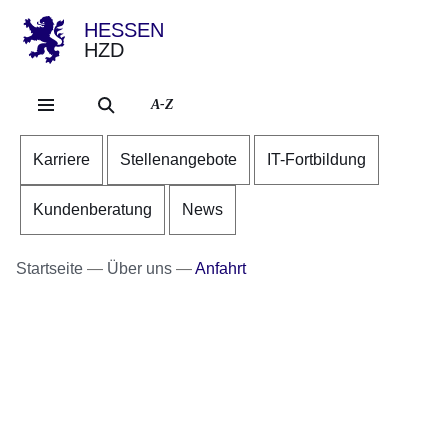
HESSEN
HZD
Direkt zum Kopf der Se
Direkt zum Inhalt
Direkt zum Fuß der Sei
A-Z
Karriere
Stellenangebote
IT-Fortbildung
Kundenberatung
News
Startseite
Über uns
Anfahrt