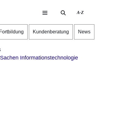
A-Z
eite
ite
-Fortbildung
Kundenberatung
News
s
 Sachen Informationstechnologie