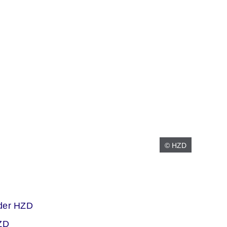
© HZD
 der HZD
HZD