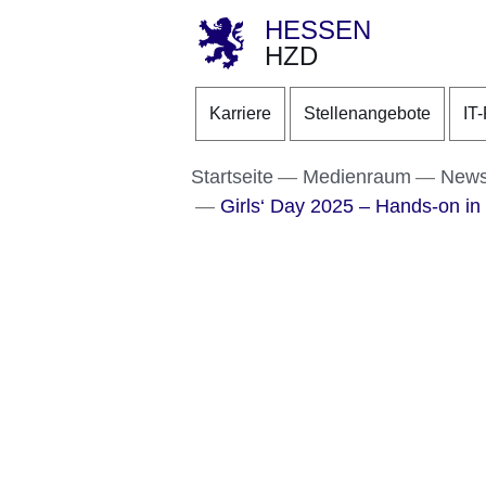
HESSEN
HZD
Direkt zum Kopf der S
Direkt zum Inhalt
Direkt zum Fuß der Se
Karriere
Stellenangebote
IT
Startseite
Medienraum
New
Girls‘ Day 2025 – Hands-on in