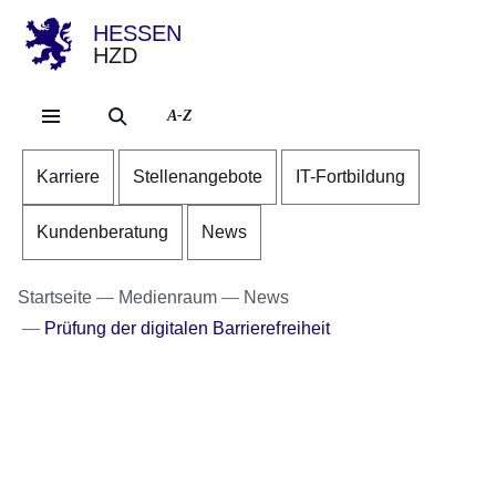
HESSEN
HZD
Direkt zum Kopf der Se
Direkt zum Inhalt
Direkt zum Fuß der Sei
A-Z
Karriere
Stellenangebote
IT-Fortbildung
Kundenberatung
News
Startseite
Medienraum
News
Prüfung der digitalen Barrierefreiheit