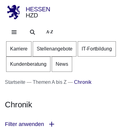
HESSEN
HZD
Direkt zum Kopf der Se
Direkt zum Inhalt
Direkt zum Fuß der Sei
A-Z
Karriere
Stellenangebote
IT-Fortbildung
Kundenberatung
News
Startseite
Themen A bis Z
Chronik
Chronik
Filter anwenden