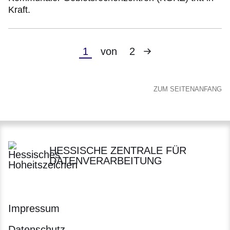
Kraft.
Nächste
Aktuelle
1
von
2
Seite
Seite
ZUM SEITENANFANG
HESSISCHE ZENTRALE FÜR
DATENVERARBEITUNG
Impressum
Datenschutz