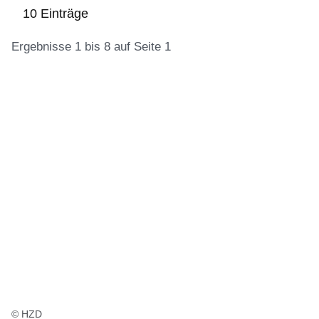
10 Einträge
Ergebnisse 1 bis 8 auf Seite 1
:10
Ergebnisse:Ergebnisse
1
bis
8
auf
Seite
1
© HZD