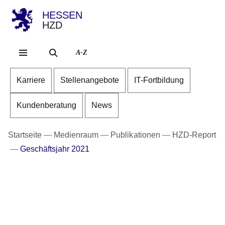
HESSEN
HZD
Direkt zum Kopf der Se
Direkt zum Inhalt
Direkt zum Fuß der Sei
A-Z
Karriere
Stellenangebote
IT-Fortbildung
Kundenberatung
News
Startseite
Medienraum
Publikationen
HZD-Report
Geschäftsjahr 2021