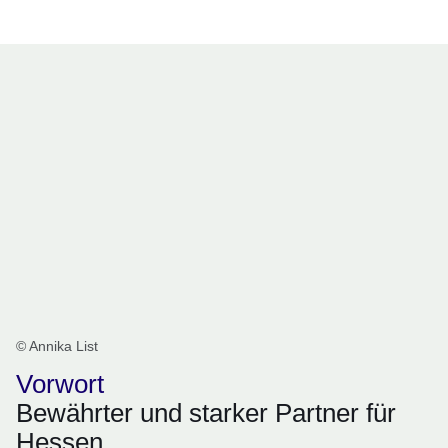
Öffnet sich in einem neuen Fenster
Öffnet sich in einem neuen Fenster
Öffnet sich in einem neuen Fenster
Öffnet sich in einem neuen Fenster
Öffnet sich in einem neuen Fenster
© Annika List
Vorwort
Bewährter und starker Partner für
Hessen