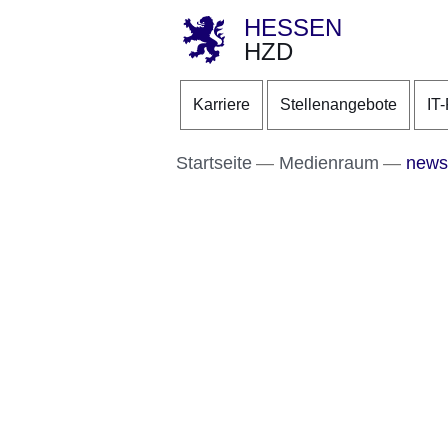
HESSEN
HZD
Direkt zum Kopf der S
Direkt zum Inhalt
Direkt zum Fuß der Se
Karriere
Stellenangebote
IT
Startseite
Medienraum
newsl