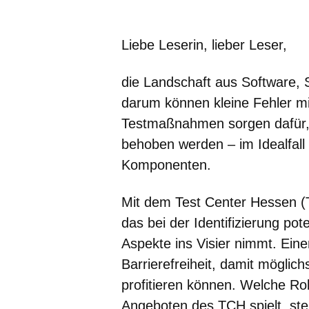
Öffnet sich in einem neuen Fenster
Öffnet sich in einem neuen Fenst
Öffnet sich in einem neuen 
Öffnet sich in einem n
Öffnet sich in ein
Liebe Leserin, lieber Leser,
die Landschaft aus Software, 
darum können kleine Fehler m
Testmaßnahmen sorgen dafür, 
behoben werden – im Idealfall
Komponenten.
Mit dem Test Center Hessen (T
das bei der Identifizierung pot
Aspekte ins Visier nimmt. Einer
Barrierefreiheit, damit mögli
profitieren können. Welche Ro
Angeboten des TCH spielt, ste