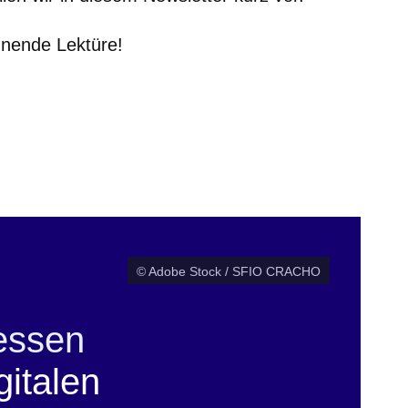
nende Lektüre!
© Adobe Stock / SFIO CRACHO
essen
gitalen