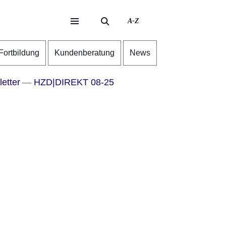
A-Z
eite
ite
-Fortbildung
Kundenberatung
News
etter
HZD|DIREKT 08-25