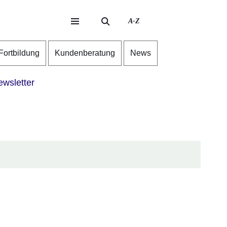
A-Z
eite
ite
-Fortbildung
Kundenberatung
News
wsletter