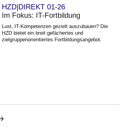
HZD|DIREKT 01-26
Im Fokus: IT-Fortbildung
Lust, IT-Kompetenzen gezielt auszubauen? Die
HZD bietet ein breit gefächertes und
zielgruppenorientiertes Fortbildungsangebot.
ächste
te
eite