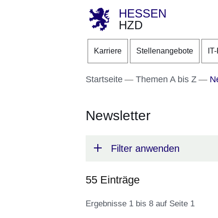
HESSEN
HZD
Direkt zum Kopf der S
Direkt zum Inhalt
Direkt zum Fuß der Se
Karriere
Stellenangebote
IT
Startseite
Themen A bis Z
Ne
Newsletter
Filter anwenden
55 Einträge
Ergebnisse 1 bis 8 auf Seite 1