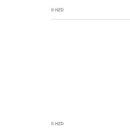
© HZD
© HZD