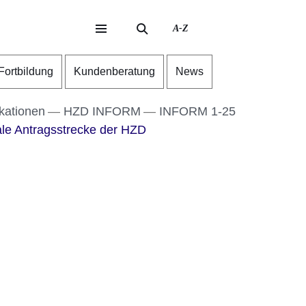
A-Z
eite
ite
-Fortbildung
Kundenberatung
News
kationen
HZD INFORM
INFORM 1-25
ale Antragsstrecke der HZD