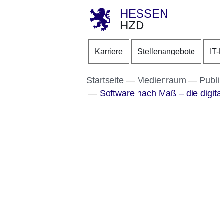
HESSEN
HZD
Direkt zum Kopf der S
Direkt zum Inhalt
Direkt zum Fuß der Se
Karriere
Stellenangebote
IT
Startseite
Medienraum
Publi
Software nach Maß – die digit