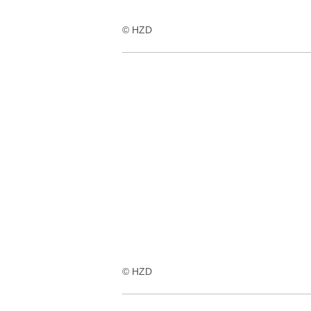
© HZD
© HZD