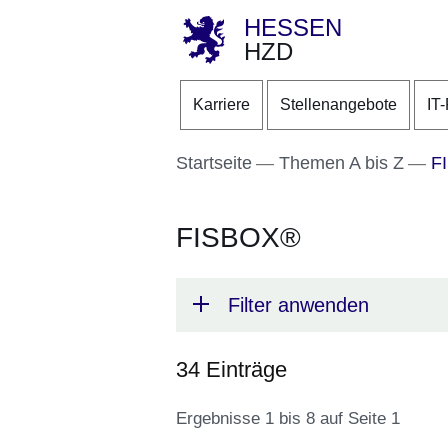
HESSEN
HZD
Direkt zum Kopf der S
Direkt zum Inhalt
Direkt zum Fuß der Se
Karriere
Stellenangebote
IT
Startseite
Themen A bis Z
F
FISBOX®
Filter anwenden
34 Einträge
Ergebnisse 1 bis 8 auf Seite 1