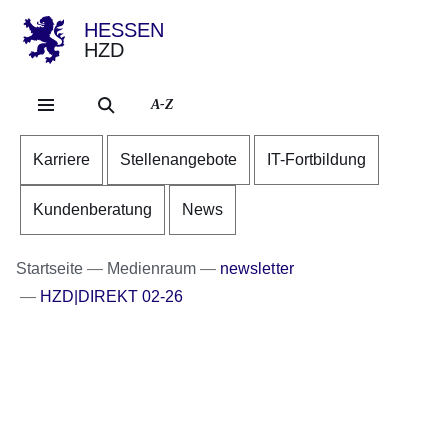
HESSEN
HZD
Direkt zum Kopf der S
Direkt zum Inhalt
Direkt zum Fuß der Se
A-Z
Karriere
Stellenangebote
IT-Fortbildung
Kundenberatung
News
Startseite
Medienraum
newsletter
HZD|DIREKT 02-26