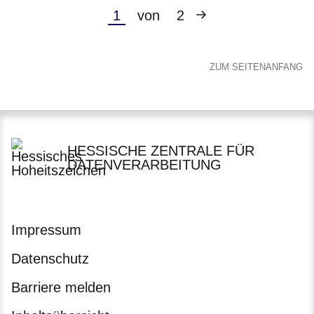
Nächste
Aktuelle
1
von
2
Seite
Seite
ZUM SEITENANFANG
HESSISCHE ZENTRALE FÜR
DATENVERARBEITUNG
Impressum
Datenschutz
Barriere melden