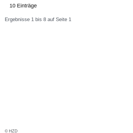
10 Einträge
Ergebnisse 1 bis 8 auf Seite 1
:10
Ergebnisse:Ergebnisse
1
bis
8
auf
Seite
1
© HZD