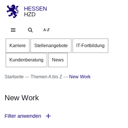
HESSEN
HZD
Direkt zum Kopf der Se
Direkt zum Inhalt
Direkt zum Fuß der Sei
A-Z
Karriere
Stellenangebote
IT-Fortbildung
Kundenberatung
News
Startseite
Themen A bis Z
New Work
New Work
Filter anwenden