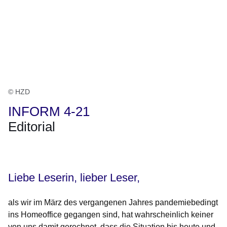
© HZD
INFORM 4-21
Editorial
Öffnet sich in einem neuen Fenster
Öffnet sich in einem neuen Fenster
Öffnet sich in einem neuen Fenster
Öffnet sich in einem neuen Fenster
Öffnet sich in einem neuen Fenster
Liebe Leserin, lieber Leser,
als wir im März des vergangenen Jahres pandemiebedingt
ins Homeoffice gegangen sind, hat wahrscheinlich keiner
von uns damit gerechnet, dass die Situation bis heute und