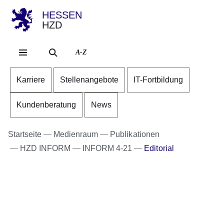
HESSEN
HZD
Direkt zum Kopf der Se
Direkt zum Inhalt
Direkt zum Fuß der Sei
A-Z
Karriere
Stellenangebote
IT-Fortbildung
Kundenberatung
News
Startseite
Medienraum
Publikationen
HZD INFORM
INFORM 4-21
Editorial