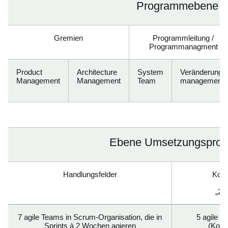
Programmebene
Gremien
Programmleitung /
Programmanagment
Product
Architecture
System
Veränderungs
Management
Management
Team
management
Ebene Umsetzungsproj
Handlungsfelder
Kont
„24
7 agile Teams in Scrum-Organisation, die in
5 agile T
Sprints à 2 Wochen agieren
(Konti