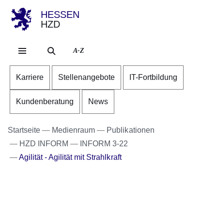
HESSEN
HZD
Direkt zum Kopf der Se
Direkt zum Inhalt
Direkt zum Fuß der Sei
A-Z
Karriere
Stellenangebote
IT-Fortbildung
Kundenberatung
News
Startseite
Medienraum
Publikationen
HZD INFORM
INFORM 3-22
Agilität - Agilität mit Strahlkraft