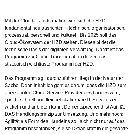
Öffnet sich in einem neuen Fenster
Öffnet sich in einem neuen Fenster
Öffnet sich in einem neuen Fenster
Öffnet sich in einem neuen Fenster
Öffnet sich in einem neuen Fenster
Mit der Cloud-Transformation wird sich die HZD
fundamen­tal neu ausrichten – tech­nisch, organisatorisch,
pro­zessual, personell und kulturell. Bis 2025 soll das
Cloud-Ökosystem der HZD stehen. Dieses bildet die
techni­sche Basis der digitalen Verwaltung. Damit ist das
Programm zur Cloud-Transformation derzeit das
strategisch wichtigste Programm der HZD.
Das Programm agil durchzuführen, liegt in der Natur der
Sache. Denn inhaltlich geht es darum, dass die HZD zum
anerkannten Cloud-Service-Provider des Landes wird,
sprich: schnell und flexibel skalierbare IT-Services ent­
wickeln und anbieten kann. Dement­sprechend ist Agilität
DAS Handlungs­prinzip zur Umsetzung. Und mehr noch:
Agilität als Form des Handelns soll sich nicht nur auf das
Programm beschrän­ken, sie soll Strahlkraft in die gesamte