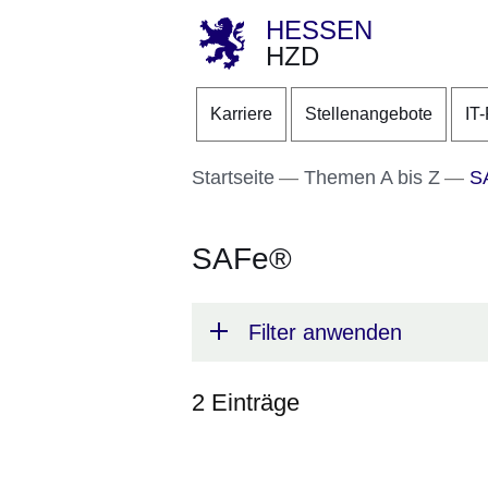
HESSEN
HZD
Direkt zum Kopf der S
Direkt zum Inhalt
Direkt zum Fuß der Se
Karriere
Stellenangebote
IT
Startseite
Themen A bis Z
S
SAFe®
Filter anwenden
2 Einträge
:2