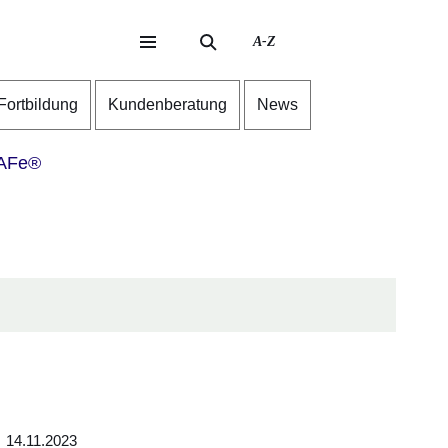
A-Z
eite
ite
-Fortbildung
Kundenberatung
News
AFe®
14.11.2023