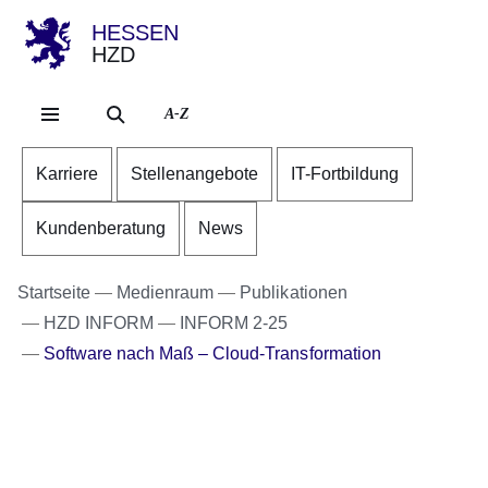
HESSEN
HZD
Direkt zum Kopf der Se
Direkt zum Inhalt
Direkt zum Fuß der Sei
A-Z
Karriere
Stellenangebote
IT-Fortbildung
Kundenberatung
News
Startseite
Medienraum
Publikationen
HZD INFORM
INFORM 2-25
Software nach Maß – Cloud-Transformation