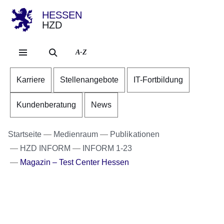
HESSEN
HZD
Direkt zum Kopf der Se
Direkt zum Inhalt
Direkt zum Fuß der Sei
A-Z
Karriere
Stellenangebote
IT-Fortbildung
Kundenberatung
News
Startseite
Medienraum
Publikationen
HZD INFORM
INFORM 1-23
Magazin – Test Center Hessen