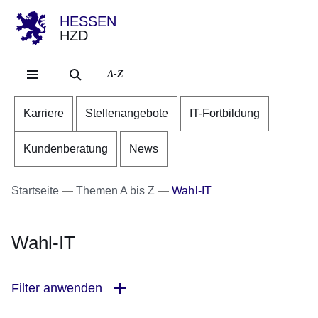
HESSEN
HZD
Direkt zum Kopf der Se
Direkt zum Inhalt
Direkt zum Fuß der Sei
A-Z
Karriere
Stellenangebote
IT-Fortbildung
Kundenberatung
News
Startseite
Themen A bis Z
Wahl-IT
Wahl-IT
Filter anwenden