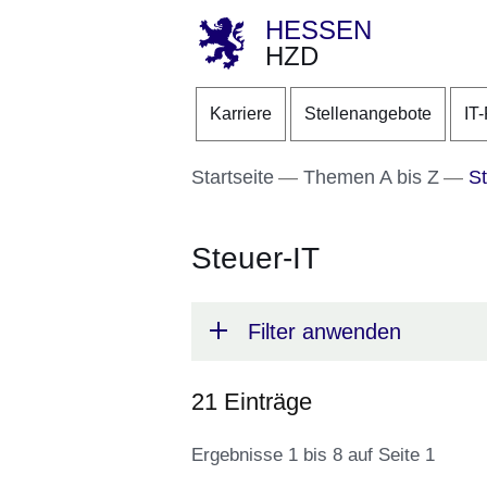
HESSEN
HZD
Direkt zum Kopf der S
Direkt zum Inhalt
Direkt zum Fuß der Se
Karriere
Stellenangebote
IT
Startseite
Themen A bis Z
St
Steuer-IT
Filter anwenden
21 Einträge
Ergebnisse 1 bis 8 auf Seite 1