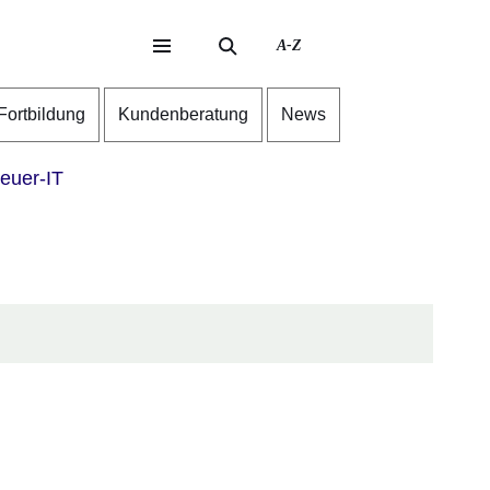
A-Z
eite
ite
-Fortbildung
Kundenberatung
News
euer-IT