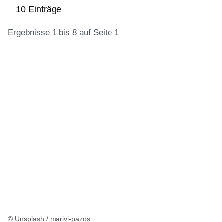
10 Einträge
Ergebnisse 1 bis 8 auf Seite 1
:10
Ergebnisse:Ergebnisse
1
bis
8
auf
Seite
1
© Unsplash / marivi-pazos