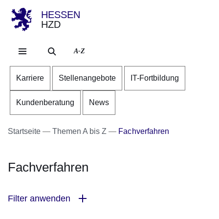
HESSEN
HZD
Direkt zum Kopf der Se
Direkt zum Inhalt
Direkt zum Fuß der Sei
A-Z
Karriere
Stellenangebote
IT-Fortbildung
Kundenberatung
News
Startseite
Themen A bis Z
Fachverfahren
Fachverfahren
Filter anwenden