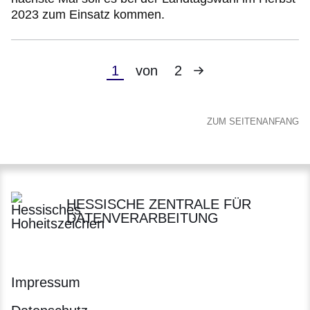
2023 zum Einsatz kommen.
Nächste
Aktuelle
1
von
2
Seite
Seite
ZUM SEITENANFANG
HESSISCHE ZENTRALE FÜR
DATENVERARBEITUNG
Impressum