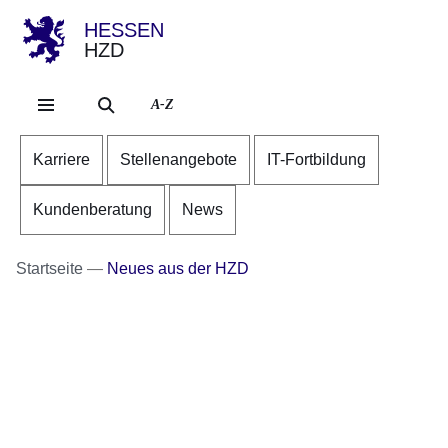
HESSEN
HZD
Direkt zum Kopf der Se
Direkt zum Inhalt
Direkt zum Fuß der Sei
A-Z
Karriere
Stellenangebote
IT-Fortbildung
Kundenberatung
News
Startseite
Neues aus der HZD