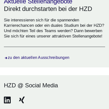
Aktuelle Stellenangebote
Direkt durchstarten bei der HZD
Sie interessieren sich für die spannenden
Karrierechancen oder ein duales Studium bei der HZD?
Und möchten Teil des Teams werden? Dann bewerben
Sie sich für eines unserer attraktiven Stellenangebote!
zu den aktuellen Ausschreibungen
HZD @ Social Media
zur HZD auf LinkedIn
Öffnet sich in einem neuen Fenster
zur HZD auf Xing
Öffnet sich in einem neuen Fenster