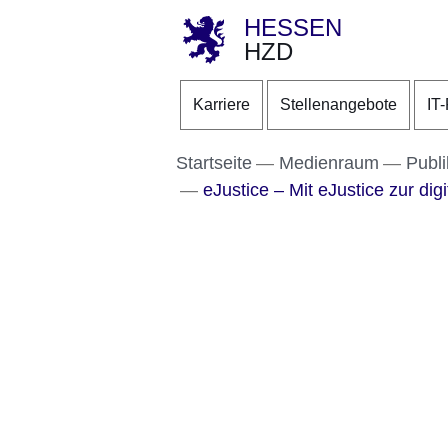
HESSEN
HZD
Direkt zum Kopf der S
Direkt zum Inhalt
Direkt zum Fuß der Se
Karriere
Stellenangebote
IT
Startseite
Medienraum
Publi
eJustice – Mit eJustice zur digi