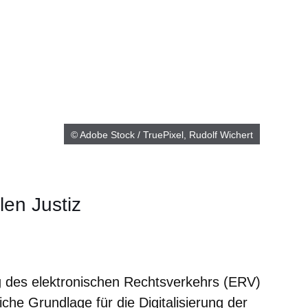
© Adobe Stock / TruePixel, Rudolf Wichert
len Justiz
er
Fenster
euen Fenster
em neuen Fenster
 des elektronischen Rechtsverkehrs (ERV)
iche Grundlage für die Digitalisierung der