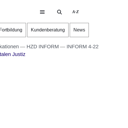
A-Z
eite
ite
-Fortbildung
Kundenberatung
News
kationen
HZD INFORM
INFORM 4-22
talen Justiz