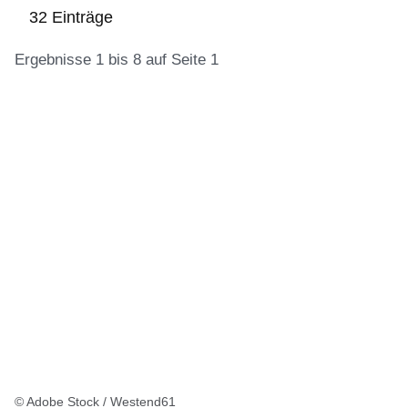
32 Einträge
Ergebnisse 1 bis 8 auf Seite 1
:32
Ergebnisse:Ergebnisse
1
bis
8
auf
Seite
1
© Adobe Stock / Westend61