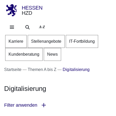
HESSEN
HZD
Direkt zum Kopf der Se
Direkt zum Inhalt
Direkt zum Fuß der Sei
A-Z
Karriere
Stellenangebote
IT-Fortbildung
Kundenberatung
News
Startseite
Themen A bis Z
Digitalisierung
Digitalisierung
Filter anwenden