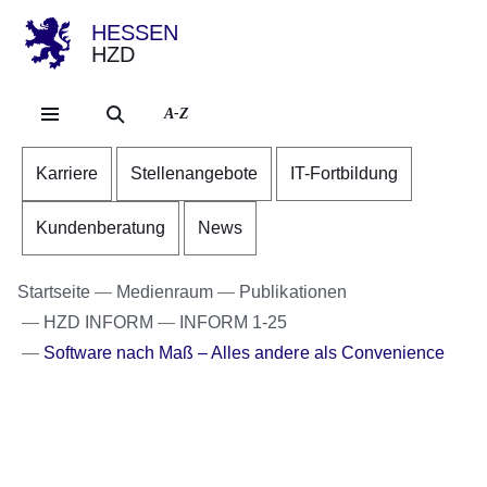
HESSEN
HZD
Direkt zum Kopf der Se
Direkt zum Inhalt
Direkt zum Fuß der Sei
A-Z
Karriere
Stellenangebote
IT-Fortbildung
Kundenberatung
News
Startseite
Medienraum
Publikationen
HZD INFORM
INFORM 1-25
Software nach Maß – Alles andere als Convenience