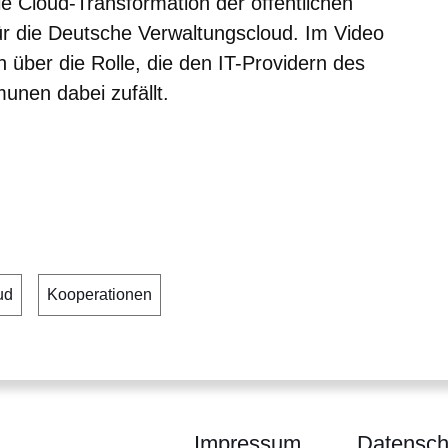
die Cloud-Transformation der öffentlichen
ür die Deutsche Verwaltungscloud. Im Video
 über die Rolle, die den IT-Providern des
nen dabei zufällt.
er
Fenster
euen Fenster
ud
Kooperationen
Impressum
Datensch