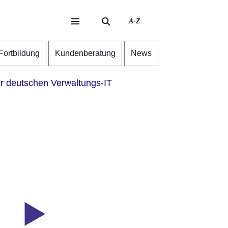
A-Z
eite
ite
-Fortbildung
Kundenberatung
News
r deutschen Verwaltungs-IT