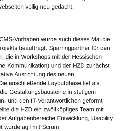
ebseiten völlig neu gedacht.
er
Fenster
euen Fenster
em neuen Fenster
 CMS-Vorhaben wurde auch dieses Mal die
jekts beauftragt. Sparringpartner für den
ur, die in Workshops mit der Hessischen
nline-Kommunikation) und der HZD
z
unächst
ative Ausrichtung des neuen
Die anschließende Layoutphase lief als
 die Gestaltungsbausteine in stetigem
n- und den IT-Verantwortlichen geformt
llte die HZD ein zwölfköpfiges Team mit
der Aufgabenbereiche Entwicklung, Usability
t wurde agil mit Scrum.