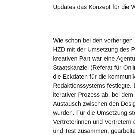
Updates das Konzept für die W
Öffnet sich in einem neuen Fenster
Öffnet sich in einem neuen Fenst
Öffnet sich in einem neuen 
Öffnet sich in einem n
Öffnet sich in ein
Wie schon bei den vorherigen
HZD mit der Umsetzung des Pro
kreativen Part war eine Agent
Staatskanzlei (Referat für O
die Eckdaten für die kommunik
Redaktionssystems festlegte. 
iterativer Prozess ab, bei dem
Austausch zwischen den Desig
wurden. Für die Umsetzung ste
Vertreterinnen und Vertretern 
und Test zusammen, gearbeite