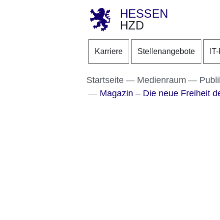
HESSEN
HZD
Direkt zum Kopf der S
Direkt zum Inhalt
Direkt zum Fuß der Se
Karriere
Stellenangebote
IT
Startseite
Medienraum
Publi
Magazin – Die neue Freiheit d