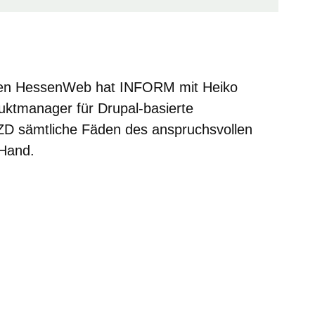
uen HessenWeb hat INFORM mit Heiko
ktmanager für Drupal-basierte
r HZD sämtliche Fäden des anspruchsvollen
 Hand.