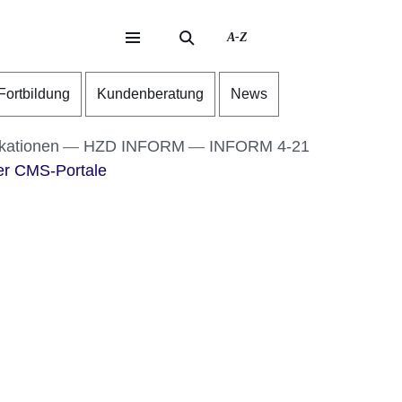
A-Z
eite
ite
-Fortbildung
Kundenberatung
News
kationen
HZD INFORM
INFORM 4-21
er CMS-Portale