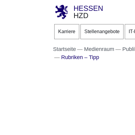
HESSEN
HZD
Direkt zum Kopf der S
Direkt zum Inhalt
Direkt zum Fuß der Se
Karriere
Stellenangebote
IT
Startseite
Medienraum
Publi
Rubriken – Tipp