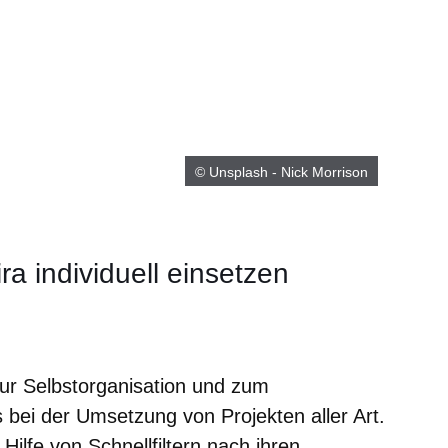
© Unsplash - Nick Morrison
Jira individuell einsetzen
er
Fenster
euen Fenster
em neuen Fenster
 zur Selbstorganisation und zum
ei der Umsetzung von Projekten aller Art.
ilfe von Schnellfiltern nach ihren