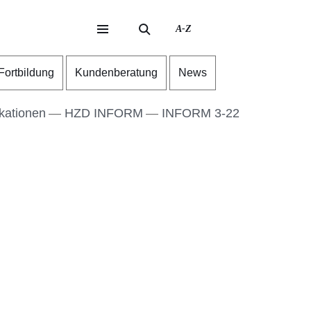
A-Z
eite
ite
-Fortbildung
Kundenberatung
News
kationen
HZD INFORM
INFORM 3-22