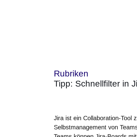
Rubriken
Tipp: Schnellfilter in 
Öffnet sich in einem neuen Fenster
Öffnet sich in einem neuen Fenst
Öffnet sich in einem neuen 
Öffnet sich in einem n
Öffnet sich in ein
Jira ist ein Collaboration-Tool
Selbstmanagement von Teams b
Teams können Jira-Boards mit H