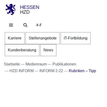
HESSEN
HZD
Direkt zum Kopf der Se
Direkt zum Inhalt
Direkt zum Fuß der Sei
A-Z
Karriere
Stellenangebote
IT-Fortbildung
Kundenberatung
News
Startseite
Medienraum
Publikationen
HZD INFORM
INFORM 2-22
Rubriken – Tipp