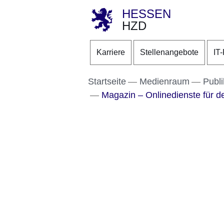
HESSEN
HZD
Direkt zum Kopf der S
Direkt zum Inhalt
Direkt zum Fuß der Se
Karriere
Stellenangebote
IT
Startseite
Medienraum
Publi
Magazin – Onlinedienste für d