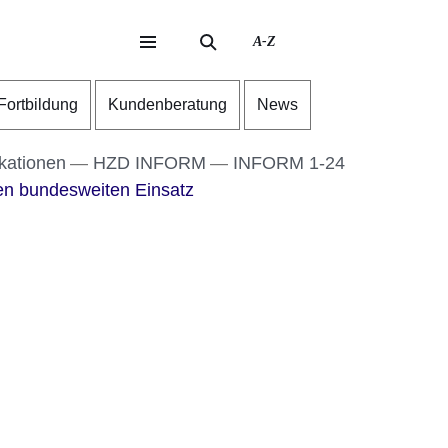
A-Z
eite
ite
-Fortbildung
Kundenberatung
News
kationen
HZD INFORM
INFORM 1-24
en bundesweiten Einsatz