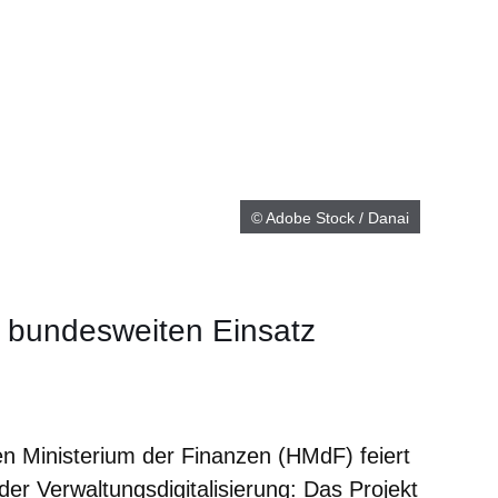
© Adobe Stock / Danai
n bundesweiten Einsatz
er
Fenster
euen Fenster
em neuen Fenster
Ministerium der Finanzen (HMdF) feiert
der Verwaltungsdigitalisierung: Das Projekt