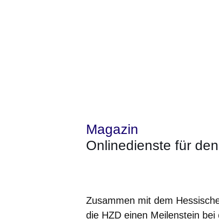
Magazin
Onlinedienste für de
Öffnet sich in einem neuen Fenster
Öffnet sich in einem neuen Fenst
Öffnet sich in einem neuen 
Öffnet sich in einem n
Öffnet sich in ein
Zusammen mit dem Hessischen 
die HZD einen Meilenstein bei 