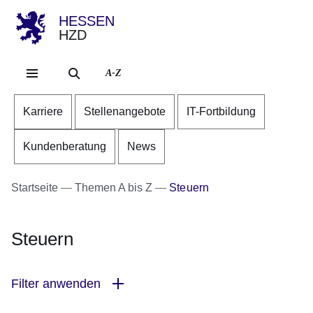
HESSEN
HZD
Direkt zum Kopf der Se
Direkt zum Inhalt
Direkt zum Fuß der Sei
A-Z
Karriere
Stellenangebote
IT-Fortbildung
Kundenberatung
News
Startseite
Themen A bis Z
Steuern
Steuern
Filter anwenden