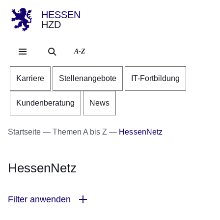
HESSEN
HZD
Direkt zum Kopf der Se
Direkt zum Inhalt
Direkt zum Fuß der Sei
A-Z
Karriere
Stellenangebote
IT-Fortbildung
Kundenberatung
News
Startseite
Themen A bis Z
HessenNetz
HessenNetz
Filter anwenden