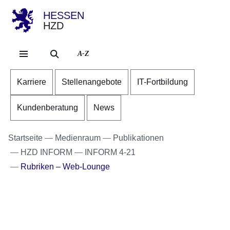
HESSEN
HZD
Direkt zum Kopf der Se
Direkt zum Inhalt
Direkt zum Fuß der Sei
A-Z
Karriere
Stellenangebote
IT-Fortbildung
Kundenberatung
News
Startseite
Medienraum
Publikationen
HZD INFORM
INFORM 4-21
Rubriken – Web-Lounge