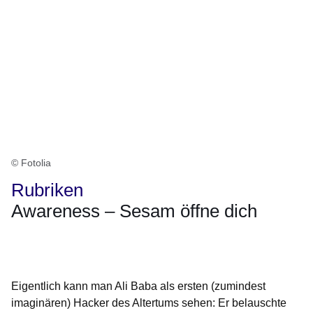
© Fotolia
Rubriken
Awareness – Sesam öffne dich
Öffnet sich in einem neuen Fenster
Öffnet sich in einem neuen Fenster
Öffnet sich in einem neuen Fenster
Öffnet sich in einem neuen Fenster
Öffnet sich in einem neuen Fenster
Eigentlich kann man Ali Baba als ersten (zumindest
imaginären) Hacker des Altertums sehen: Er belauschte