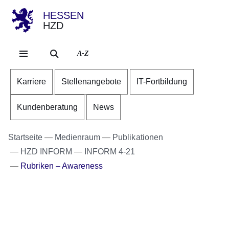
HESSEN
HZD
Direkt zum Kopf der Se
Direkt zum Inhalt
Direkt zum Fuß der Sei
A-Z
Karriere
Stellenangebote
IT-Fortbildung
Kundenberatung
News
Startseite
Medienraum
Publikationen
HZD INFORM
INFORM 4-21
Rubriken – Awareness