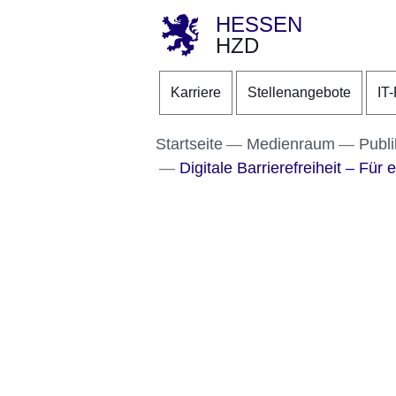
HESSEN
HZD
Direkt zum Kopf der S
Direkt zum Inhalt
Direkt zum Fuß der Se
Karriere
Stellenangebote
IT
Startseite
Medienraum
Publi
Digitale Barrierefreiheit – Für e