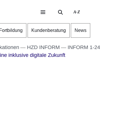
A-Z
eite
ite
-Fortbildung
Kundenberatung
News
kationen
HZD INFORM
INFORM 1-24
ine inklusive digitale Zukunft