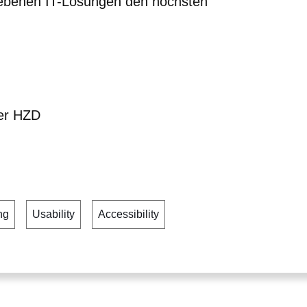
iebenen IT-Lösungen den höchsten
der HZD
ng
Usability
Accessibility