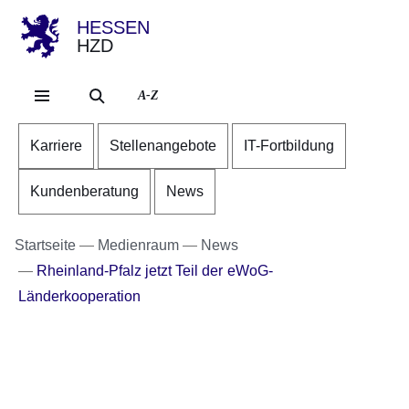
HESSEN
HZD
Direkt zum Kopf der Se
Direkt zum Inhalt
Direkt zum Fuß der Sei
A-Z
Karriere
Stellenangebote
IT-Fortbildung
Kundenberatung
News
Startseite
Medienraum
News
Rheinland-Pfalz jetzt Teil der eWoG-
Länderkooperation