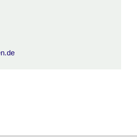
en.de