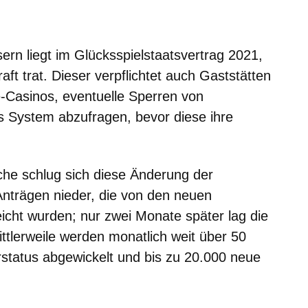
er
Fenster
euen Fenster
em neuen Fenster
ern liegt im
Glücksspielstaatsvertrag 2021,
ft trat. Dieser verpflichtet auch Gaststätten
-Casinos, eventuelle Sperren von
as System abzufragen, bevor diese ihre
che schlug sich diese Änderung der
Anträgen nieder, die von den neuen
icht wurden; nur zwei Monate später lag die
ttlerweile werden monatlich weit über 50
rstatus abgewickelt und bis zu 20.000 neue