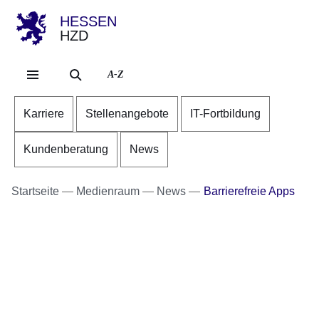
HESSEN
HZD
Direkt zum Kopf der Se
Direkt zum Inhalt
Direkt zum Fuß der Sei
A-Z
Karriere
Stellenangebote
IT-Fortbildung
Kundenberatung
News
Startseite
Medienraum
News
Barrierefreie Apps