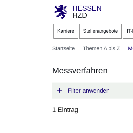
HESSEN
HZD
Direkt zum Kopf der S
Direkt zum Inhalt
Direkt zum Fuß der Se
Karriere
Stellenangebote
IT
Startseite
Themen A bis Z
Me
Messverfahren
Filter anwenden
1 Eintrag
:1