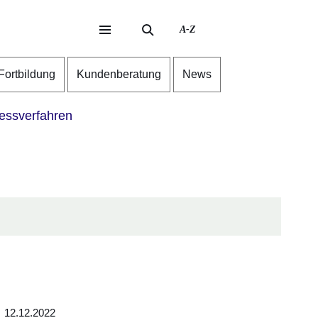
A-Z
eite
ite
-Fortbildung
Kundenberatung
News
ssverfahren
12.12.2022