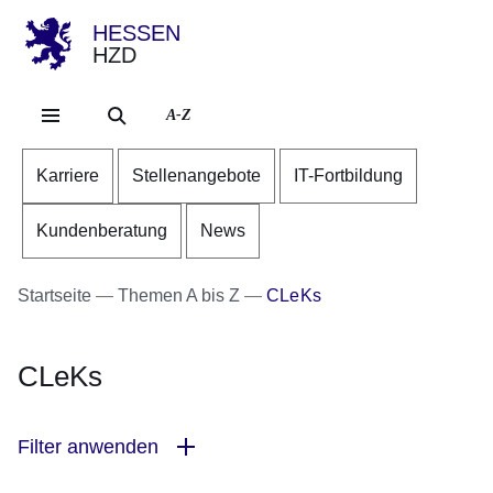
HESSEN
HZD
Direkt zum Kopf der Se
Direkt zum Inhalt
Direkt zum Fuß der Sei
A-Z
Karriere
Stellenangebote
IT-Fortbildung
Kundenberatung
News
Startseite
Themen A bis Z
CLeKs
CLeKs
Filter anwenden