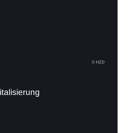
© HZD
talisierung
:Video:Dauer:
1
Minute,
42