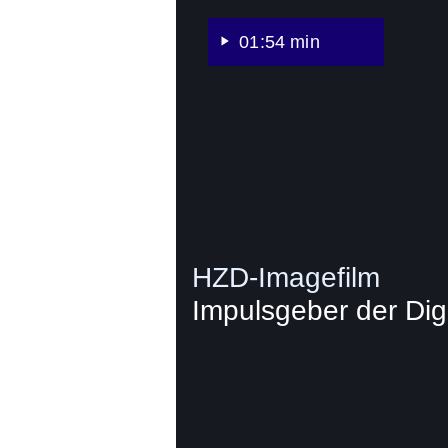
01:54 min
HZD-Imagefilm
Impulsgeber der Digi
:Video:Dauer:
1
Minute,
6