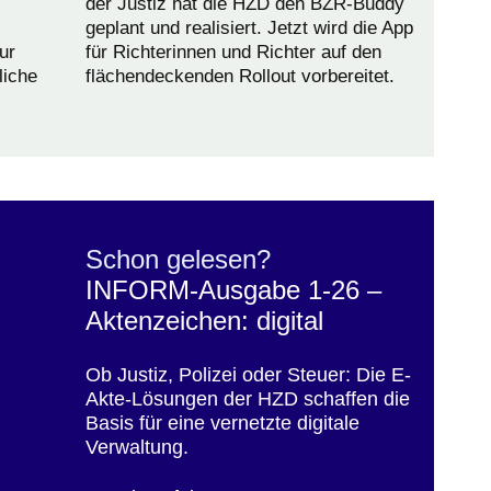
der Justiz hat die HZD den BZR-Buddy
geplant und realisiert. Jetzt wird die App
ur
für Richterinnen und Richter auf den
liche
flächendeckenden Rollout vorbereitet.
Schon gelesen?
INFORM-Ausgabe 1-26 –
Aktenzeichen: digital
Ob Justiz, Polizei oder Steuer: Die E-
Akte-Lösungen der HZD schaffen die
Basis für eine vernetzte digitale
Verwaltung.