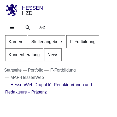
HESSEN
HZD
Direkt zum Kopf der Se
Direkt zum Inhalt
Direkt zum Fuß der Sei
A-Z
Karriere
Stellenangebote
IT-Fortbildung
Kundenberatung
News
Startseite
Portfolio
IT-Fortbildung
MAP-HessenWeb
HessenWeb Drupal für Redakteurinnen und
Redakteure – Präsenz