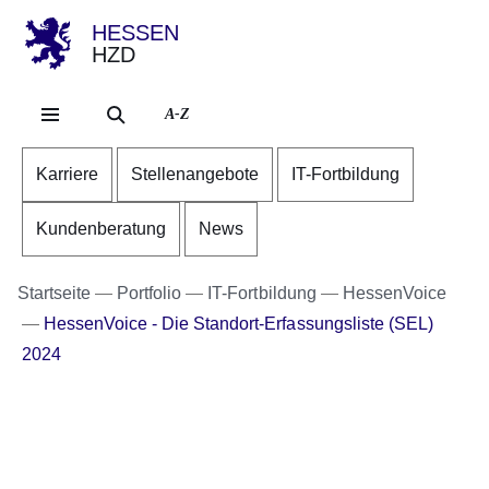
HESSEN
HZD
Direkt zum Kopf der Se
Direkt zum Inhalt
Direkt zum Fuß der Sei
A-Z
Karriere
Stellenangebote
IT-Fortbildung
Kundenberatung
News
Startseite
Portfolio
IT-Fortbildung
HessenVoice
HessenVoice - Die Standort-Erfassungsliste (SEL)
2024