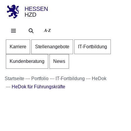
HESSEN
HZD
Direkt zum Kopf der Se
Direkt zum Inhalt
Direkt zum Fuß der Sei
A-Z
Karriere
Stellenangebote
IT-Fortbildung
Kundenberatung
News
Startseite
Portfolio
IT-Fortbildung
HeDok
HeDok für Führungskräfte