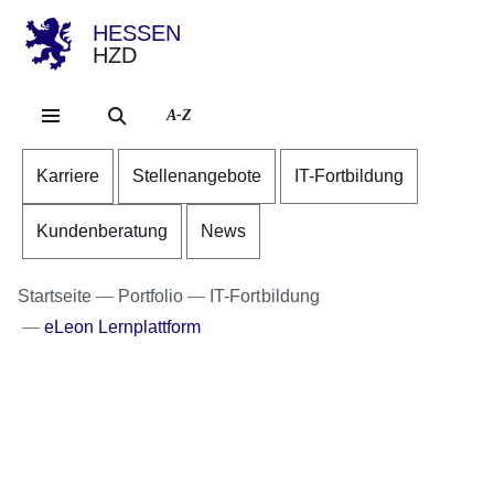
HESSEN
HZD
Direkt zum Kopf der Se
Direkt zum Inhalt
Direkt zum Fuß der Sei
A-Z
Karriere
Stellenangebote
IT-Fortbildung
Kundenberatung
News
Startseite
Portfolio
IT-Fortbildung
eLeon Lernplattform