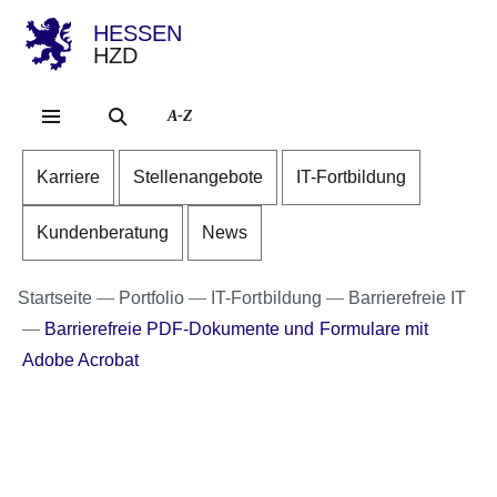
HESSEN
HZD
Direkt zum Kopf der Se
Direkt zum Inhalt
Direkt zum Fuß der Sei
A-Z
Karriere
Stellenangebote
IT-Fortbildung
Kundenberatung
News
Startseite
Portfolio
IT-Fortbildung
Barrierefreie IT
Barrierefreie PDF-Dokumente und Formulare mit
Adobe Acrobat