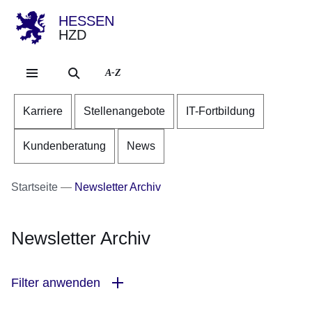
HESSEN
HZD
Direkt zum Kopf der Se
Direkt zum Inhalt
Direkt zum Fuß der Sei
A-Z
Karriere
Stellenangebote
IT-Fortbildung
Kundenberatung
News
Startseite
Newsletter Archiv
Newsletter Archiv
Filter anwenden